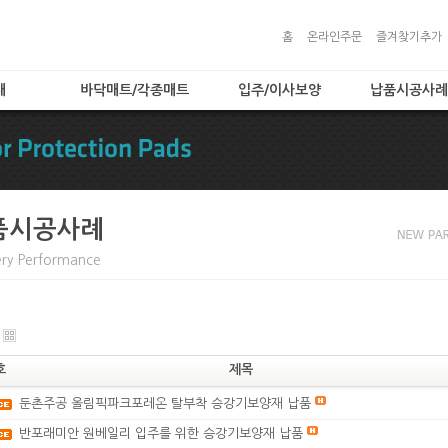
홈
온라인주문
즐겨찾기추가
대
바닥매트/각종매트
입주/이사보양
납품시공사례
)
로고매트
입주/이사보양
납품시공사례
로비매트
보양자재
보호용매트
타입
현관매트
품시공사례
 타입
ery Performance
입
트
품
호
제목
둔촌주공 올림픽파크포레온 탈부착 승강기보양재 납품
반포래미안 원베일리 입주를 위한 승강기보양재 납품