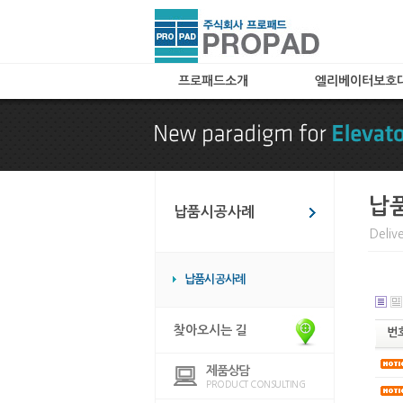
프로패드소개
엘리베이터보호
인사말
A타입(아코디언타입
특허 및 자격
B타입(메쉬타입)
찾아오시는 길
C타입
카페트(엘레가드) 
납
납품시공사례
칼라보드(아트보드)
Deliv
화물 및 공사용 타
임대용
납품시공사례
엘리베이터 바닥매
엘리베이터 관련용
찾아오시는 길
번
제품상담
PRODUCT CONSULTING