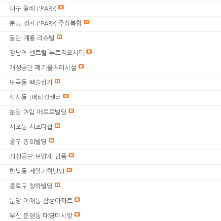
대구 월배 I'PARK
1
분당 정자 I'PARK 주상복합
0
동탄 계룡 리슈빌
9
강남역 센트럴 푸르지오시티
8
개성공단 폐기물처리시설
7
도곡동 렉슬상가
6
신사동 J메티컬센터
5
분당 야탑 메트로빌딩
4
서초동 서초더샵
3
중구 광희빌딩
2
개성공단 보양재 납품
1
한남동 제일기획빌딩
0
종로구 청하빌딩
9
분당 이매동 삼성아파트
8
부산 문현동 태영데시앙
7