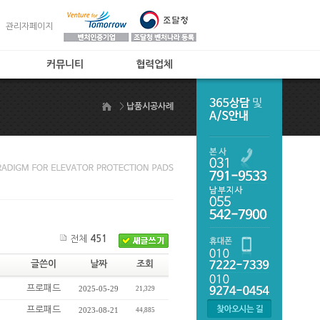
관리자페이지
커뮤니티
협력업체
공지사항
협력업체
>
납품시공사례
제품상담
자주하는 질문
온라인주문
제품갤러리
후발업체비교
전체
451
글쓴이
날짜
조회
프로패드
2025-05-29
21,329
프로패드
2023-08-21
44,885