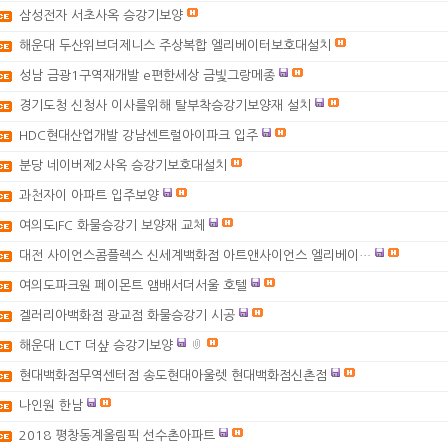
삼성전자 서초사옥 승강기보양
해운대 두산위브더제니스 주상복합 엘리베이터보호대설치
성남 금광1구역재개발 e편한세상 금빛그랑메종
경기도청 신청사 이사를위해 탈부착승강기보양재 설치
HDC현대산업개발 강남센트럴아이파크 입주
분당 네이버제2사옥 승강기보호대설치
과천자이 아파트 입주보양
여의도IFC 화물승강기 보양재 교체
대전 사이언스콤플렉스 신세계백화점 아트앤사이언스 엘리베이…
여의도파크원 페이몬트 앰배서더서울 호텔
겔러리아백화점 광교점 화물승강기 시공
해운대 LCT 더샾 승강기보양
현대백화점무역센터점 송도현대아울렛 현대백화점신촌점
나인원 한남
2018 평창동계올림픽 선수촌아파트