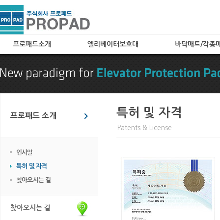
프로패드소개
엘리베이터보호대
바닥매트/각종
인사말
A타입(아코디언타입)
로고매트
특허 및 자격
B타입(메쉬타입)
로비매트
찾아오시는 길
C타입
동선보양매트
카페트(엘레가드) 타입
현관매트
특허 및 자격
프로패드 소개
칼라보드(아트보드) 타입
Patents & License
화물 및 공사용 타입
임대용
인사말
엘리베이터 바닥매트
특허 및 자격
엘리베이터 관련용품
찾아오시는 길
찾아오시는 길