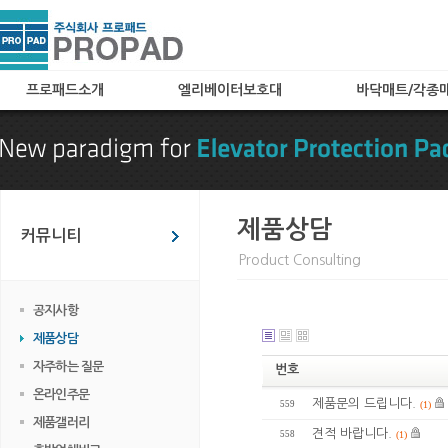
프로패드소개
엘리베이터보호대
바닥매트/각종
인사말
A타입(아코디언타입)
로고매트
특허 및 자격
B타입(메쉬타입)
로비매트
찾아오시는 길
C타입
보호용매트
카페트(엘레가드) 타입
현관매트
제품상담
커뮤니티
칼라보드(아트보드) 타입
Product Consulting
화물 및 공사용 타입
임대용
공지사항
엘리베이터 바닥매트
제품상담
엘리베이터 관련용품
자주하는 질문
번호
온라인주문
제품문의 드립니다.
559
(1)
제품갤러리
견적 바랍니다.
558
(1)