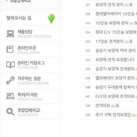
후발업체비교
보양재 견적 문의
557
(1)
현대엘리베이터 10인승 
556
찾아오시는 길
15인승 보양재 문의
555
(1)
제품상담
현대 E/V 15인승 보양
554
PRODUCT CONSULTING
17인승 견적문의
553
(1)
온라인주문
승강기 보양재 커버 문의
552
ONLINE ORDER
보양재 견적 요청합니다.
551
온라인 카탈로그
E-CATALOGUE
승강기 보양제 견젹문의
550
(
엘리베이터 보양지 문의
자주하는 질문
549
(
QUESTION & ANSWER
승강기 두대분에 탈착식 
548
특허/자격증
EV2대 보양재 견적의뢰
547
(
PATENT & LICENSE
견적의뢰
546
(1)
후발업체비교
추가 구매 견적요청건
COMPARISON
545
(1)