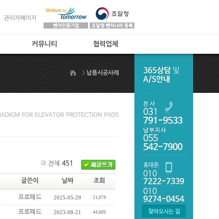
관리자페이지
커뮤니티
협력업체
공지사항
협력업체
>
납품시공사례
제품상담
자주하는 질문
온라인주문
제품갤러리
후발업체비교
전체
451
글쓴이
날짜
조회
프로패드
2025-05-29
21,079
프로패드
2023-08-21
44,609