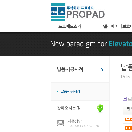
프로패드소개
엘리베이터보호
인사말
A타입(아코디언타입
특허 및 자격
B타입(메쉬타입)
찾아오시는 길
C타입
카페트(엘레가드) 
납
납품시공사례
칼라보드(아트보드)
Deliv
화물 및 공사용 타
임대용
납품시공사례
엘리베이터 바닥매
엘리베이터 관련용
찾아오시는 길
번
제품상담
PRODUCT CONSULTING