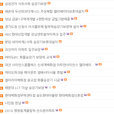
삼성전자 서초사옥 승강기보양
해운대 두산위브더제니스 주상복합 엘리베이터보호대설치
성남 금광1구역재개발 e편한세상 금빛그랑메종
경기도청 신청사 이사를위해 탈부착승강기보양재 설치
HDC현대산업개발 강남센트럴아이파크 입주
분당 네이버제2사옥 승강기보호대설치
과천자이 아파트 입주보양
여의도IFC 화물승강기 보양재 교체
대전 사이언스콤플렉스 신세계백화점 아트앤사이언스 엘리베이…
여의도파크원 페이몬트 앰배서더서울 호텔
겔러리아백화점 광교점 화물승강기 시공
해운대 LCT 더샾 승강기보양
현대백화점무역센터점 송도현대아울렛 현대백화점신촌점
나인원 한남
2018 평창동계올림픽 선수촌아파트