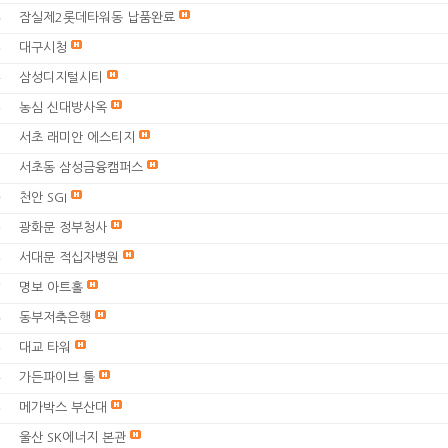
잠실제2롯데타워동 납품완료
6
대구시청
5
삼성디지털시티
4
농심 신대방사옥
3
서초 래미안 에스티지
2
서초동 삼성금융캠퍼스
1
천안 SGI
0
광화문 정부청사
9
서대문 적십자병원
8
명보 아트홀
7
동부저축은행
6
대교 타워
5
가든파이브 툴
4
메가박스 부산대
3
울산 SK에너지 본관
2