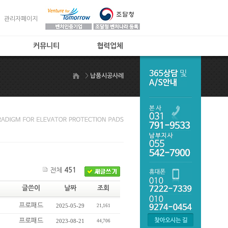
관리자페이지
커뮤니티
협력업체
공지사항
협력업체
>
납품시공사례
제품상담
자주하는 질문
온라인주문
제품갤러리
후발업체비교
전체
451
글쓴이
날짜
조회
프로패드
2025-05-29
21,161
프로패드
2023-08-21
44,706