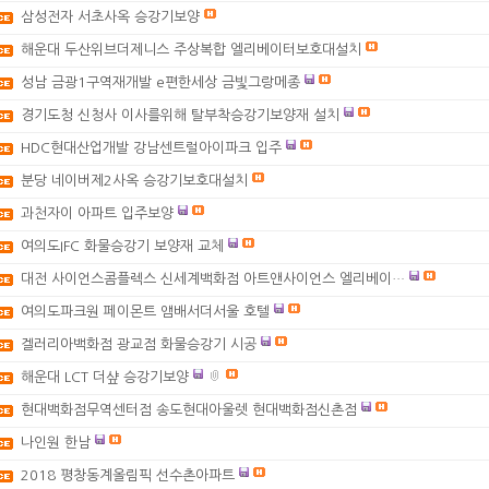
삼성전자 서초사옥 승강기보양
해운대 두산위브더제니스 주상복합 엘리베이터보호대설치
성남 금광1구역재개발 e편한세상 금빛그랑메종
경기도청 신청사 이사를위해 탈부착승강기보양재 설치
HDC현대산업개발 강남센트럴아이파크 입주
분당 네이버제2사옥 승강기보호대설치
과천자이 아파트 입주보양
여의도IFC 화물승강기 보양재 교체
대전 사이언스콤플렉스 신세계백화점 아트앤사이언스 엘리베이…
여의도파크원 페이몬트 앰배서더서울 호텔
겔러리아백화점 광교점 화물승강기 시공
해운대 LCT 더샾 승강기보양
현대백화점무역센터점 송도현대아울렛 현대백화점신촌점
나인원 한남
2018 평창동계올림픽 선수촌아파트