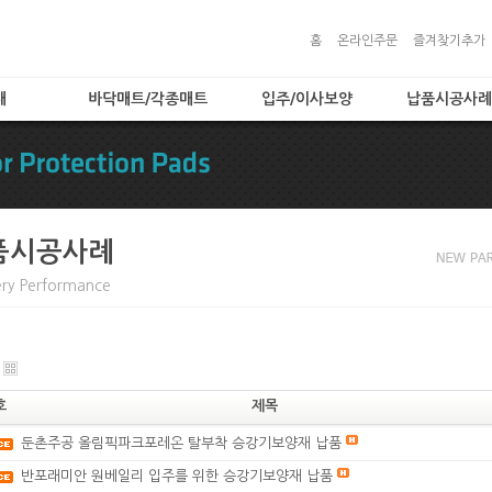
홈
온라인주문
즐겨찾기추가
대
바닥매트/각종매트
입주/이사보양
납품시공사례
)
로고매트
입주/이사보양
납품시공사례
로비매트
보양자재
보호용매트
타입
현관매트
품시공사례
 타입
ery Performance
입
트
품
호
제목
둔촌주공 올림픽파크포레온 탈부착 승강기보양재 납품
반포래미안 원베일리 입주를 위한 승강기보양재 납품