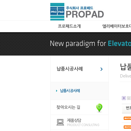
프로패드소개
엘리베이터보호
인사말
A타입(아코디언타입
특허 및 자격
B타입(메쉬타입)
찾아오시는 길
C타입
카페트(엘레가드) 
납
납품시공사례
칼라보드(아트보드)
Deliv
화물 및 공사용 타
임대용
납품시공사례
엘리베이터 바닥매
엘리베이터 관련용
찾아오시는 길
번
제품상담
PRODUCT CONSULTING