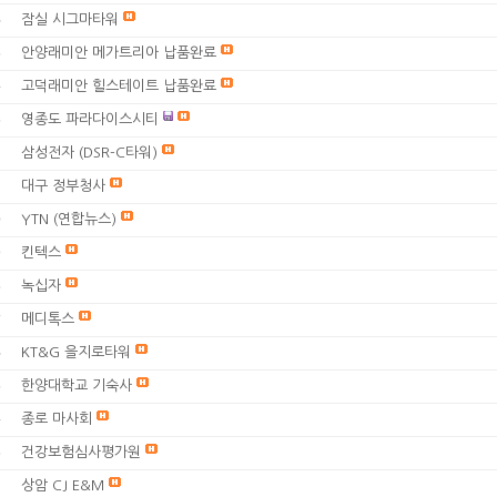
잠실 시그마타워
6
안양래미안 메가트리아 납품완료
5
고덕래미안 힐스테이트 납품완료
4
영종도 파라다이스시티
3
삼성전자 (DSR-C타워)
2
대구 정부청사
1
YTN (연합뉴스)
0
킨텍스
9
녹십자
8
메디톡스
7
KT&G 을지로타워
6
한양대학교 기숙사
5
종로 마사회
4
건강보험심사평가원
3
상암 CJ E&M
2