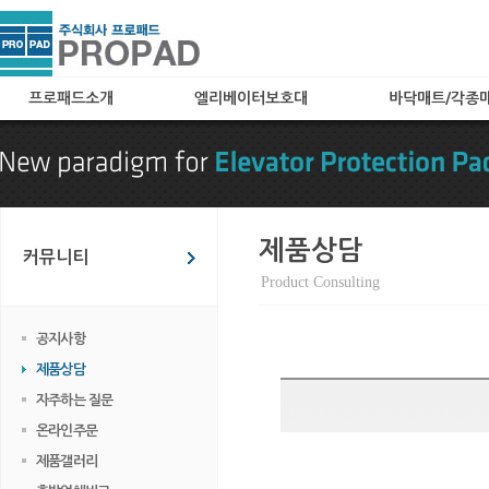
프로패드소개
엘리베이터보호대
바닥매트/각종
인사말
A타입(아코디언타입)
로고매트
특허 및 자격
B타입(메쉬타입)
로비매트
찾아오시는 길
C타입
보호용매트
카페트(엘레가드) 타입
현관매트
제품상담
커뮤니티
칼라보드(아트보드) 타입
Product Consulting
화물 및 공사용 타입
임대용
공지사항
엘리베이터 바닥매트
제품상담
엘리베이터 관련용품
자주하는 질문
온라인주문
제품갤러리