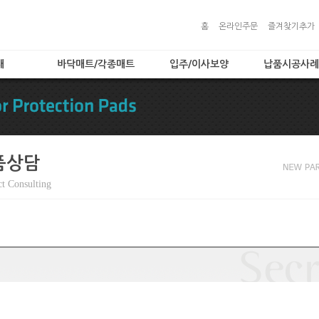
홈
온라인주문
즐겨찾기추가
대
바닥매트/각종매트
입주/이사보양
납품시공사례
)
로고매트
입주/이사보양
납품시공사례
로비매트
보양자재
보호용매트
타입
현관매트
품상담
 타입
t Consulting
입
트
품