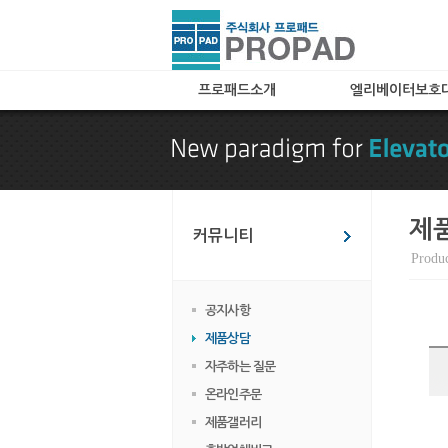
프로패드소개
엘리베이터보호
인사말
A타입(아코디언타입
특허 및 자격
B타입(메쉬타입)
찾아오시는 길
C타입
카페트(엘레가드) 
제
커뮤니티
칼라보드(아트보드)
Produc
화물 및 공사용 타
임대용
공지사항
엘리베이터 바닥매
제품상담
엘리베이터 관련용
자주하는 질문
온라인주문
제품갤러리