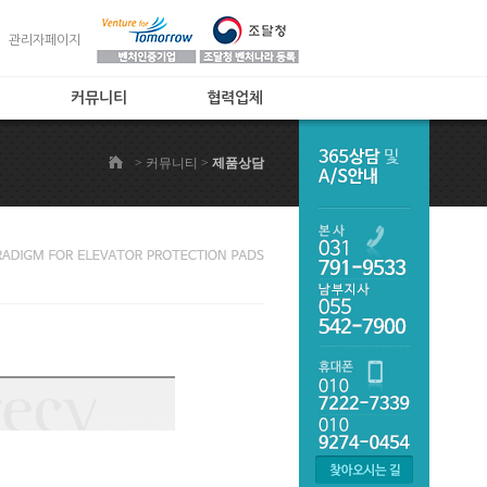
관리자페이지
커뮤니티
협력업체
공지사항
협력업체
> 커뮤니티 >
제품상담
제품상담
자주하는 질문
온라인주문
제품갤러리
후발업체비교