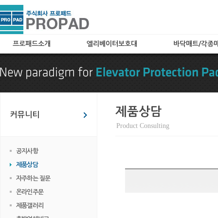
프로패드소개
엘리베이터보호대
바닥매트/각종
인사말
A타입(아코디언타입)
로고매트
특허 및 자격
B타입(메쉬타입)
로비매트
찾아오시는 길
C타입
보호용매트
카페트(엘레가드) 타입
현관매트
제품상담
커뮤니티
칼라보드(아트보드) 타입
Product Consulting
화물 및 공사용 타입
임대용
공지사항
엘리베이터 바닥매트
제품상담
엘리베이터 관련용품
자주하는 질문
온라인주문
제품갤러리